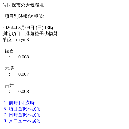
佐世保市の大気環境
項目別時報(速報値)
2026年08月09日 (日) 13時
測定項目：浮遊粒子状物質
単位：mg/m3
福石
： 0.008
大塔
： 0.007
吉井
： 0.008
[1].前時
[3].次時
[5].項目選択へ戻る
[7].日時選択へ戻る
[9].メニューへ戻る