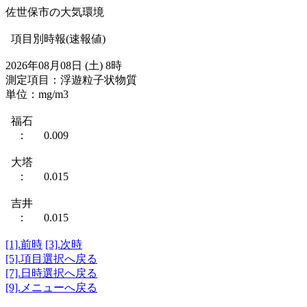
佐世保市の大気環境
項目別時報(速報値)
2026年08月08日 (土) 8時
測定項目：浮遊粒子状物質
単位：mg/m3
福石
： 0.009
大塔
： 0.015
吉井
： 0.015
[1].前時
[3].次時
[5].項目選択へ戻る
[7].日時選択へ戻る
[9].メニューへ戻る