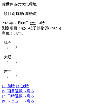
佐世保市の大気環境
項目別時報(速報値)
2026年08月08日 (土) 14時
測定項目：微小粒子状物質(PM2.5)
単位：μg/m3
福石
： 8
大塔
： 7
吉井
： 5
[1].前時
[3].次時
[5].項目選択へ戻る
[7].日時選択へ戻る
[9].メニューへ戻る