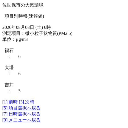
佐世保市の大気環境
項目別時報(速報値)
2026年08月08日 (土) 6時
測定項目：微小粒子状物質(PM2.5)
単位：μg/m3
福石
： 6
大塔
： 6
吉井
： 5
[1].前時
[3].次時
[5].項目選択へ戻る
[7].日時選択へ戻る
[9].メニューへ戻る