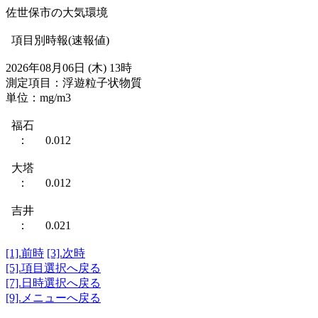
佐世保市の大気環境
項目別時報(速報値)
2026年08月06日 (木) 13時
測定項目：浮遊粒子状物質
単位：mg/m3
福石
： 0.012
大塔
： 0.012
吉井
： 0.021
[1].前時
[3].次時
[5].項目選択へ戻る
[7].日時選択へ戻る
[9].メニューへ戻る