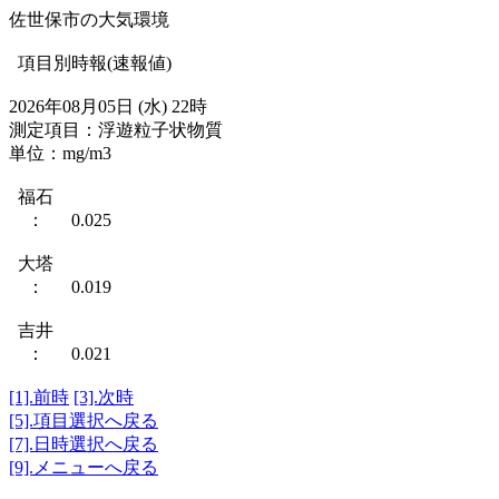
佐世保市の大気環境
項目別時報(速報値)
2026年08月05日 (水) 22時
測定項目：浮遊粒子状物質
単位：mg/m3
福石
： 0.025
大塔
： 0.019
吉井
： 0.021
[1].前時
[3].次時
[5].項目選択へ戻る
[7].日時選択へ戻る
[9].メニューへ戻る