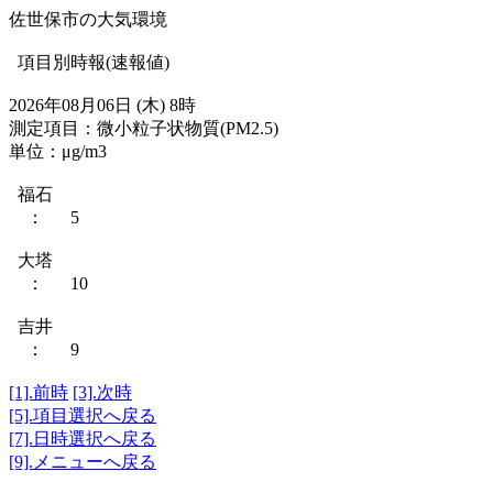
佐世保市の大気環境
項目別時報(速報値)
2026年08月06日 (木) 8時
測定項目：微小粒子状物質(PM2.5)
単位：μg/m3
福石
： 5
大塔
： 10
吉井
： 9
[1].前時
[3].次時
[5].項目選択へ戻る
[7].日時選択へ戻る
[9].メニューへ戻る