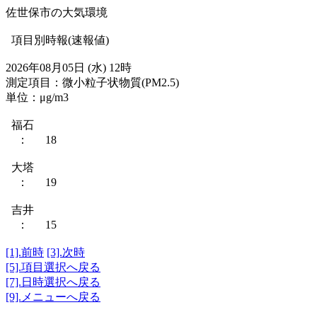
佐世保市の大気環境
項目別時報(速報値)
2026年08月05日 (水) 12時
測定項目：微小粒子状物質(PM2.5)
単位：μg/m3
福石
： 18
大塔
： 19
吉井
： 15
[1].前時
[3].次時
[5].項目選択へ戻る
[7].日時選択へ戻る
[9].メニューへ戻る