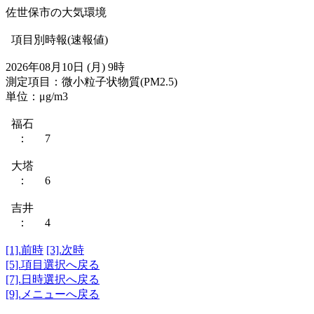
佐世保市の大気環境
項目別時報(速報値)
2026年08月10日 (月) 9時
測定項目：微小粒子状物質(PM2.5)
単位：μg/m3
福石
： 7
大塔
： 6
吉井
： 4
[1].前時
[3].次時
[5].項目選択へ戻る
[7].日時選択へ戻る
[9].メニューへ戻る