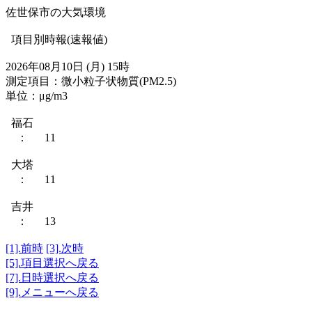
佐世保市の大気環境
項目別時報(速報値)
2026年08月10日 (月) 15時
測定項目：微小粒子状物質(PM2.5)
単位：μg/m3
福石
： 11
大塔
： 11
吉井
： 13
[1].前時
[3].次時
[5].項目選択へ戻る
[7].日時選択へ戻る
[9].メニューへ戻る