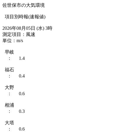
佐世保市の大気環境
項目別時報(速報値)
2026年08月05日 (水) 3時
測定項目：風速
単位：m/s
早岐
： 1.4
福石
： 0.4
大野
： 0.6
相浦
： 0.3
大塔
： 0.6