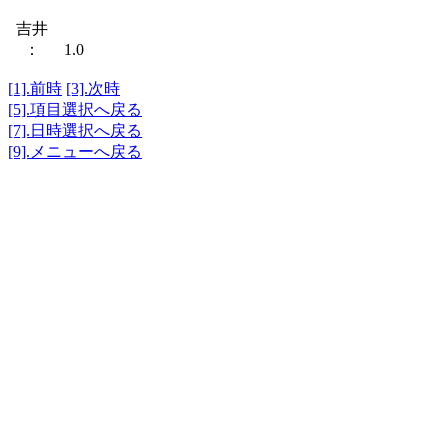
吉井
： 1.0
[1].前時
[3].次時
[5].項目選択へ戻る
[7].日時選択へ戻る
[9].メニューへ戻る