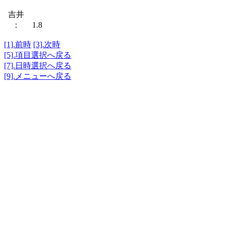
吉井
： 1.8
[1].前時
[3].次時
[5].項目選択へ戻る
[7].日時選択へ戻る
[9].メニューへ戻る