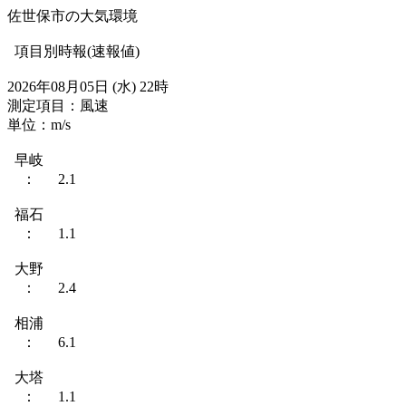
佐世保市の大気環境
項目別時報(速報値)
2026年08月05日 (水) 22時
測定項目：風速
単位：m/s
早岐
： 2.1
福石
： 1.1
大野
： 2.4
相浦
： 6.1
大塔
： 1.1