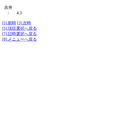
吉井
： 4.3
[1].前時
[3].次時
[5].項目選択へ戻る
[7].日時選択へ戻る
[9].メニューへ戻る