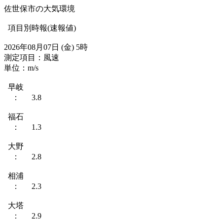
佐世保市の大気環境
項目別時報(速報値)
2026年08月07日 (金) 5時
測定項目：風速
単位：m/s
早岐
： 3.8
福石
： 1.3
大野
： 2.8
相浦
： 2.3
大塔
： 2.9