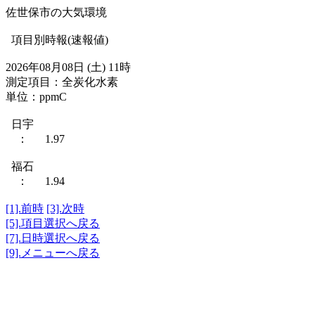
佐世保市の大気環境
項目別時報(速報値)
2026年08月08日 (土) 11時
測定項目：全炭化水素
単位：ppmC
日宇
： 1.97
福石
： 1.94
[1].前時
[3].次時
[5].項目選択へ戻る
[7].日時選択へ戻る
[9].メニューへ戻る