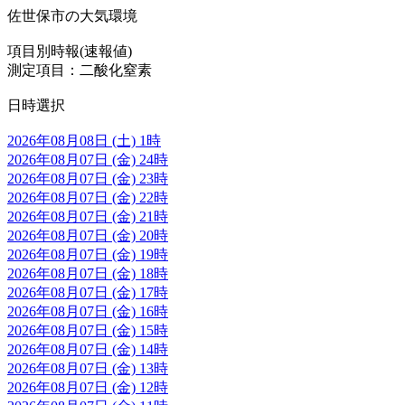
佐世保市の大気環境
項目別時報(速報値)
測定項目：二酸化窒素
日時選択
2026年08月08日 (土) 1時
2026年08月07日 (金) 24時
2026年08月07日 (金) 23時
2026年08月07日 (金) 22時
2026年08月07日 (金) 21時
2026年08月07日 (金) 20時
2026年08月07日 (金) 19時
2026年08月07日 (金) 18時
2026年08月07日 (金) 17時
2026年08月07日 (金) 16時
2026年08月07日 (金) 15時
2026年08月07日 (金) 14時
2026年08月07日 (金) 13時
2026年08月07日 (金) 12時