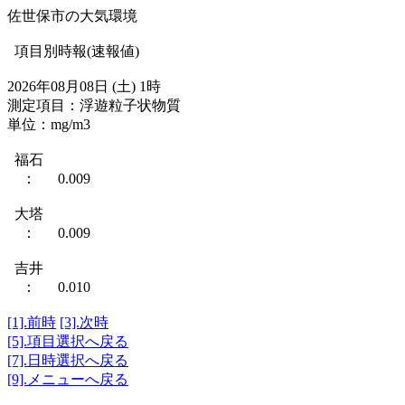
佐世保市の大気環境
項目別時報(速報値)
2026年08月08日 (土) 1時
測定項目：浮遊粒子状物質
単位：mg/m3
福石
： 0.009
大塔
： 0.009
吉井
： 0.010
[1].前時
[3].次時
[5].項目選択へ戻る
[7].日時選択へ戻る
[9].メニューへ戻る