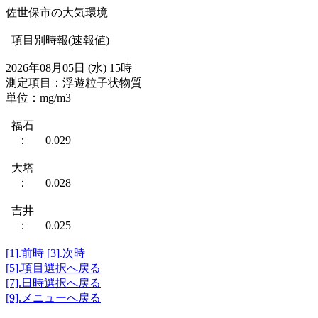
佐世保市の大気環境
項目別時報(速報値)
2026年08月05日 (水) 15時
測定項目：浮遊粒子状物質
単位：mg/m3
福石
： 0.029
大塔
： 0.028
吉井
： 0.025
[1].前時
[3].次時
[5].項目選択へ戻る
[7].日時選択へ戻る
[9].メニューへ戻る