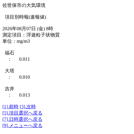
佐世保市の大気環境
項目別時報(速報値)
2026年08月07日 (金) 8時
測定項目：浮遊粒子状物質
単位：mg/m3
福石
： 0.011
大塔
： 0.010
吉井
： 0.013
[1].前時
[3].次時
[5].項目選択へ戻る
[7].日時選択へ戻る
[9].メニューへ戻る