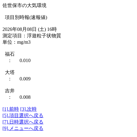
佐世保市の大気環境
項目別時報(速報値)
2026年08月08日 (土) 16時
測定項目：浮遊粒子状物質
単位：mg/m3
福石
： 0.010
大塔
： 0.009
吉井
： 0.008
[1].前時
[3].次時
[5].項目選択へ戻る
[7].日時選択へ戻る
[9].メニューへ戻る