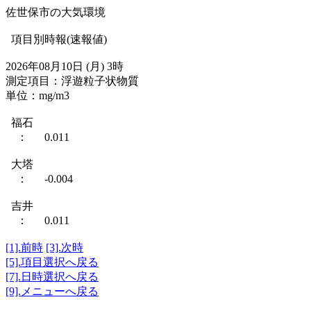
佐世保市の大気環境
項目別時報(速報値)
2026年08月10日 (月) 3時
測定項目：浮遊粒子状物質
単位：mg/m3
福石
： 0.011
大塔
： -0.004
吉井
： 0.011
[1].前時
[3].次時
[5].項目選択へ戻る
[7].日時選択へ戻る
[9].メニューへ戻る