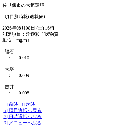
佐世保市の大気環境
項目別時報(速報値)
2026年08月08日 (土) 16時
測定項目：浮遊粒子状物質
単位：mg/m3
福石
： 0.010
大塔
： 0.009
吉井
： 0.008
[1].前時
[3].次時
[5].項目選択へ戻る
[7].日時選択へ戻る
[9].メニューへ戻る