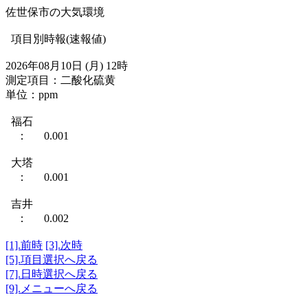
佐世保市の大気環境
項目別時報(速報値)
2026年08月10日 (月) 12時
測定項目：二酸化硫黄
単位：ppm
福石
： 0.001
大塔
： 0.001
吉井
： 0.002
[1].前時
[3].次時
[5].項目選択へ戻る
[7].日時選択へ戻る
[9].メニューへ戻る